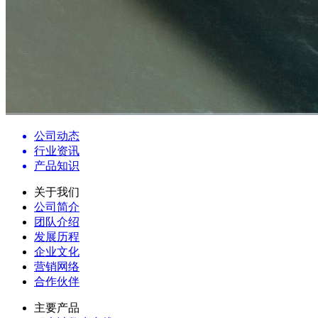
公司动态
行业资讯
产品知识
关于我们
公司简介
团队介绍
发展历程
企业文化
营销网络
合作伙伴
主要产品